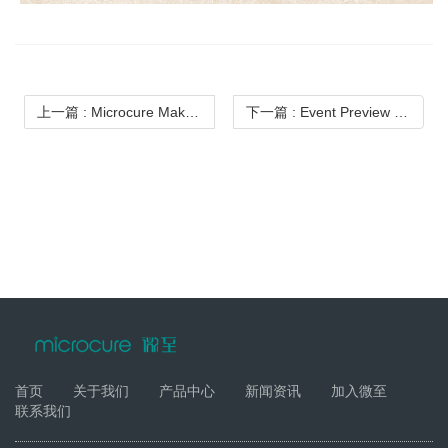
上一篇
: Microcure Makes Memorable Debut at Medica in Germany, Receiving Warm Welcome on Opening Day
下一篇
: Event Preview | Microcure at Arab Health 2025 – We Look Forward to Your Visit
首页
关于我们
产品中心
新闻资讯
加入微至
联系我们