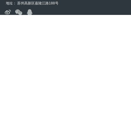
友情链接
中华人民共和国卫生部
|
国家市场监督管理总局
|
江苏省食品药品监督管理局
|
江苏省医疗器械检验所
|
工信部
|
微至（苏州）医疗科技有限公司
电话：18015559601
邮箱：business@microcure.com.cn
地址： 苏州高新区嘉陵江路188号