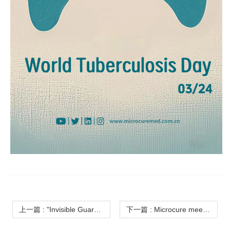
上一篇
: "Invisible Guardian" of Laparoscopic Total Hysterectomy: Microcure Intelligent Insufflator System
下一篇
: Microcure meets you at the 91st CMEF Exhibition！